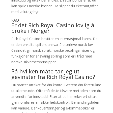
innskudd og uttak behandles. En stor bonus er at du
kan spille i norske kroner. Da slipper du ekstrautgifter
med valutagebyr.
FAQ
Er det Rich Royal Casino lovlig å
bruke i Norge?
Rich Royal Casino besitter en internasjonal lisens. Det
er den enkelte spillers ansvar å etterleve norsk lov.
Casinoet gir norsk språk, norske betalingsmåter og
funksjoner for ansvarlig spilling som er i tråd med
norske sikkerhetsprinsipper.
På hvilken måte tar jeg ut
gevinster fra Rich Royal Casino?
Du starter uttaket fra din konto. Bestem din foretrukne
uttaksmetode. Ofte må dette tilsvare metoden som du
anvendte for innskudd. Etter at du har rekvirert uttak,
gjennomføres en sikkerhetskontroll. Behandlingstiden
kan variere. Bankoverføringer og e-lommebøker er