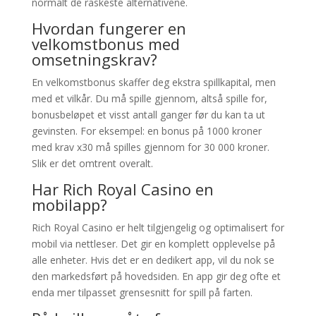
normalt de raskeste alternativene.
Hvordan fungerer en
velkomstbonus med
omsetningskrav?
En velkomstbonus skaffer deg ekstra spillkapital, men
med et vilkår. Du må spille gjennom, altså spille for,
bonusbeløpet et visst antall ganger før du kan ta ut
gevinsten. For eksempel: en bonus på 1000 kroner
med krav x30 må spilles gjennom for 30 000 kroner.
Slik er det omtrent overalt.
Har Rich Royal Casino en
mobilapp?
Rich Royal Casino er helt tilgjengelig og optimalisert for
mobil via nettleser. Det gir en komplett opplevelse på
alle enheter. Hvis det er en dedikert app, vil du nok se
den markedsført på hovedsiden. En app gir deg ofte et
enda mer tilpasset grensesnitt for spill på farten.