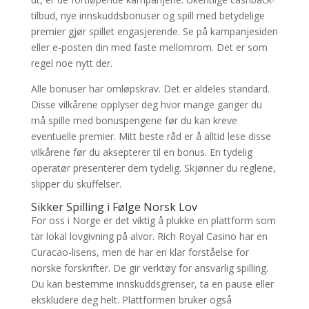
tilbud, nye innskuddsbonuser og spill med betydelige
premier gjør spillet engasjerende. Se på kampanjesiden
eller e-posten din med faste mellomrom. Det er som
regel noe nytt der.
Alle bonuser har omløpskrav. Det er aldeles standard.
Disse vilkårene opplyser deg hvor mange ganger du
må spille med bonuspengene før du kan kreve
eventuelle premier. Mitt beste råd er å alltid lese disse
vilkårene før du aksepterer til en bonus. En tydelig
operatør presenterer dem tydelig. Skjønner du reglene,
slipper du skuffelser.
Sikker Spilling i Følge Norsk Lov
For oss i Norge er det viktig å plukke en plattform som
tar lokal lovgivning på alvor. Rich Royal Casino har en
Curacao-lisens, men de har en klar forståelse for
norske forskrifter. De gir verktøy for ansvarlig spilling.
Du kan bestemme innskuddsgrenser, ta en pause eller
ekskludere deg helt. Plattformen bruker også