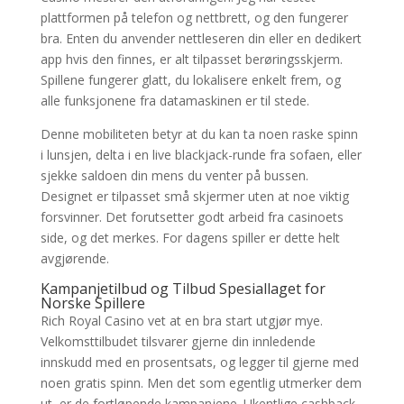
plattformen på telefon og nettbrett, og den fungerer
bra. Enten du anvender nettleseren din eller en dedikert
app hvis den finnes, er alt tilpasset berøringsskjerm.
Spillene fungerer glatt, du lokalisere enkelt frem, og
alle funksjonene fra datamaskinen er til stede.
Denne mobiliteten betyr at du kan ta noen raske spinn
i lunsjen, delta i en live blackjack-runde fra sofaen, eller
sjekke saldoen din mens du venter på bussen.
Designet er tilpasset små skjermer uten at noe viktig
forsvinner. Det forutsetter godt arbeid fra casinoets
side, og det merkes. For dagens spiller er dette helt
avgjørende.
Kampanjetilbud og Tilbud Spesiallaget for
Norske Spillere
Rich Royal Casino vet at en bra start utgjør mye.
Velkomsttilbudet tilsvarer gjerne din innledende
innskudd med en prosentsats, og legger til gjerne med
noen gratis spinn. Men det som egentlig utmerker dem
ut, er de fortløpende kampanjene. Ukentlige cashback-