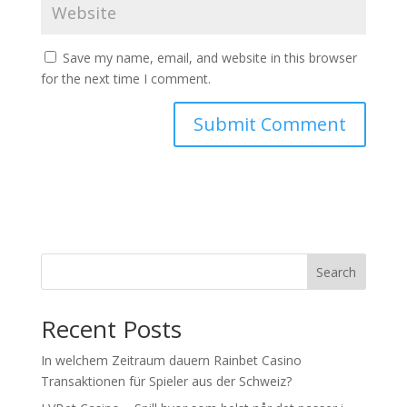
Save my name, email, and website in this browser
for the next time I comment.
Search
Recent Posts
In welchem Zeitraum dauern Rainbet Casino
Transaktionen für Spieler aus der Schweiz?