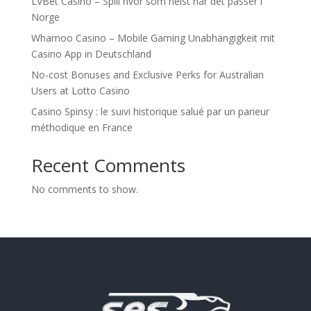
LVBet Casino – Spill hvor som helst når det passer i
Norge
Whamoo Casino – Mobile Gaming Unabhängigkeit mit
Casino App in Deutschland
No-cost Bonuses and Exclusive Perks for Australian
Users at Lotto Casino
Casino Spinsy : le suivi historique salué par un parieur
méthodique en France
Recent Comments
No comments to show.