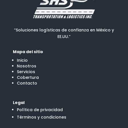
“Soluciones logísticas de confianza en México y
EE.UU.”
Mapa del sitio
Inicio
Nosotros
Servicios
Cobertura
Contacto
Legal
Política de privacidad
Términos y condiciones