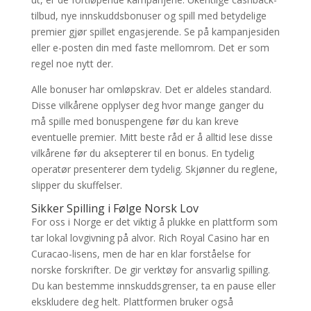
tilbud, nye innskuddsbonuser og spill med betydelige
premier gjør spillet engasjerende. Se på kampanjesiden
eller e-posten din med faste mellomrom. Det er som
regel noe nytt der.
Alle bonuser har omløpskrav. Det er aldeles standard.
Disse vilkårene opplyser deg hvor mange ganger du
må spille med bonuspengene før du kan kreve
eventuelle premier. Mitt beste råd er å alltid lese disse
vilkårene før du aksepterer til en bonus. En tydelig
operatør presenterer dem tydelig. Skjønner du reglene,
slipper du skuffelser.
Sikker Spilling i Følge Norsk Lov
For oss i Norge er det viktig å plukke en plattform som
tar lokal lovgivning på alvor. Rich Royal Casino har en
Curacao-lisens, men de har en klar forståelse for
norske forskrifter. De gir verktøy for ansvarlig spilling.
Du kan bestemme innskuddsgrenser, ta en pause eller
ekskludere deg helt. Plattformen bruker også