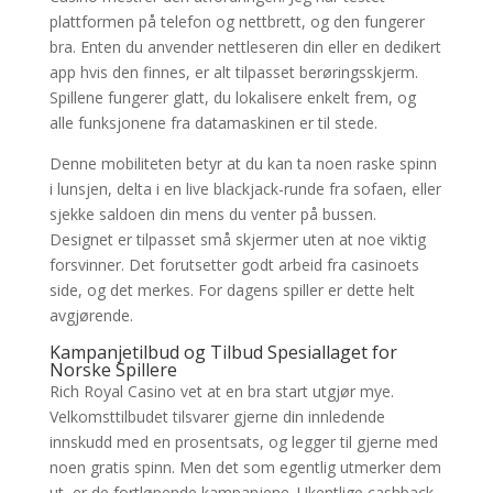
plattformen på telefon og nettbrett, og den fungerer
bra. Enten du anvender nettleseren din eller en dedikert
app hvis den finnes, er alt tilpasset berøringsskjerm.
Spillene fungerer glatt, du lokalisere enkelt frem, og
alle funksjonene fra datamaskinen er til stede.
Denne mobiliteten betyr at du kan ta noen raske spinn
i lunsjen, delta i en live blackjack-runde fra sofaen, eller
sjekke saldoen din mens du venter på bussen.
Designet er tilpasset små skjermer uten at noe viktig
forsvinner. Det forutsetter godt arbeid fra casinoets
side, og det merkes. For dagens spiller er dette helt
avgjørende.
Kampanjetilbud og Tilbud Spesiallaget for
Norske Spillere
Rich Royal Casino vet at en bra start utgjør mye.
Velkomsttilbudet tilsvarer gjerne din innledende
innskudd med en prosentsats, og legger til gjerne med
noen gratis spinn. Men det som egentlig utmerker dem
ut, er de fortløpende kampanjene. Ukentlige cashback-