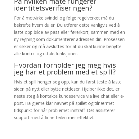
På hvilken måte fungerer
identitetsverifiseringen?
For å motvirke svindel og følge regelverket må du
bekrefte hvem du er. Du utfører dette vanligvis ved å
laste opp bilde av pass eller førerkort, sammen med en
ny regning som dokumenterer adressen din. Prosessen
er sikker og må avsluttes for at du skal kunne benytte
alle konto- og uttaksfunksjoner.
Hvordan forholder jeg meg hvis
jeg har et problem med et spill?
Hvis et spill henger seg opp, kan du først teste å laste
siden på nytt eller bytte nettleser. Hjelper ikke det, er
neste steg å kontakte kundeservice via live chat eller e-
post. Ha gjerne klar navnet på spillet og tilnærmet
tidspunkt for når problemet inntraff. Det assisterer
support med å finne feilen mer effektivt.