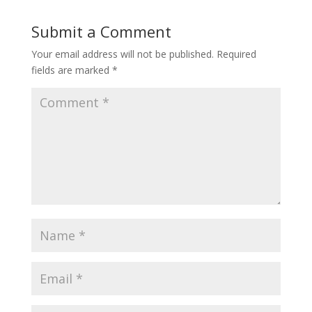
Submit a Comment
Your email address will not be published.
Required
fields are marked
*