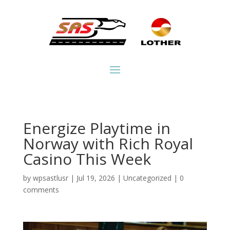
Energize Playtime in
Norway with Rich Royal
Casino This Week
by
wpsastlusr
|
Jul 19, 2026
|
Uncategorized
|
0
comments