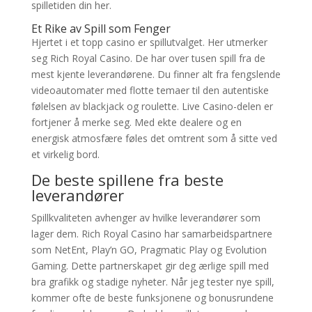
spilletiden din her.
Et Rike av Spill som Fenger
Hjertet i et topp casino er spillutvalget. Her utmerker
seg Rich Royal Casino. De har over tusen spill fra de
mest kjente leverandørene. Du finner alt fra fengslende
videoautomater med flotte temaer til den autentiske
følelsen av blackjack og roulette. Live Casino-delen er
fortjener å merke seg. Med ekte dealere og en
energisk atmosfære føles det omtrent som å sitte ved
et virkelig bord.
De beste spillene fra beste
leverandører
Spillkvaliteten avhenger av hvilke leverandører som
lager dem. Rich Royal Casino har samarbeidspartnere
som NetEnt, Play’n GO, Pragmatic Play og Evolution
Gaming. Dette partnerskapet gir deg ærlige spill med
bra grafikk og stadige nyheter. Når jeg tester nye spill,
kommer ofte de beste funksjonene og bonusrundene