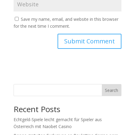
Save my name, email, and website in this browser
for the next time I comment.
Search
Recent Posts
Echtgeld-Spiele leicht gemacht für Spieler aus
Österreich mit Naobet Casino