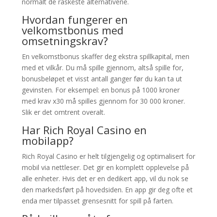
normalt de raskeste alternativene.
Hvordan fungerer en
velkomstbonus med
omsetningskrav?
En velkomstbonus skaffer deg ekstra spillkapital, men
med et vilkår. Du må spille gjennom, altså spille for,
bonusbeløpet et visst antall ganger før du kan ta ut
gevinsten. For eksempel: en bonus på 1000 kroner
med krav x30 må spilles gjennom for 30 000 kroner.
Slik er det omtrent overalt.
Har Rich Royal Casino en
mobilapp?
Rich Royal Casino er helt tilgjengelig og optimalisert for
mobil via nettleser. Det gir en komplett opplevelse på
alle enheter. Hvis det er en dedikert app, vil du nok se
den markedsført på hovedsiden. En app gir deg ofte et
enda mer tilpasset grensesnitt for spill på farten.