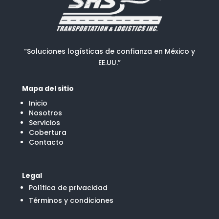
“Soluciones logísticas de confianza en México y
EE.UU.”
Mapa del sitio
Inicio
Nosotros
Servicios
Cobertura
Contacto
Legal
Política de privacidad
Términos y condiciones