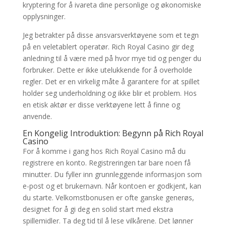
kryptering for å ivareta dine personlige og økonomiske
opplysninger.
Jeg betrakter på disse ansvarsverktøyene som et tegn
på en veletablert operatør. Rich Royal Casino gir deg
anledning til å være med på hvor mye tid og penger du
forbruker. Dette er ikke utelukkende for å overholde
regler. Det er en virkelig måte å garantere for at spillet
holder seg underholdning og ikke blir et problem. Hos
en etisk aktør er disse verktøyene lett å finne og
anvende.
En Kongelig Introduktion: Begynn på Rich Royal
Casino
For å komme i gang hos Rich Royal Casino må du
registrere en konto. Registreringen tar bare noen få
minutter. Du fyller inn grunnleggende informasjon som
e-post og et brukernavn. Når kontoen er godkjent, kan
du starte. Velkomstbonusen er ofte ganske generøs,
designet for å gi deg en solid start med ekstra
spillemidler. Ta deg tid til å lese vilkårene. Det lønner