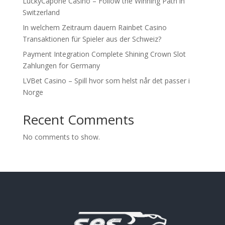
LuckyCapone Casino – Follow the Winning Path in
Switzerland
In welchem Zeitraum dauern Rainbet Casino
Transaktionen für Spieler aus der Schweiz?
Payment Integration Complete Shining Crown Slot
Zahlungen for Germany
LVBet Casino – Spill hvor som helst når det passer i
Norge
Recent Comments
No comments to show.