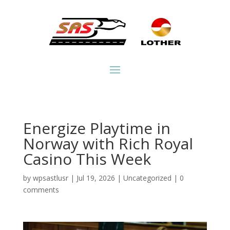
Energize Playtime in
Norway with Rich Royal
Casino This Week
by
wpsastlusr
|
Jul 19, 2026
|
Uncategorized
|
0
comments